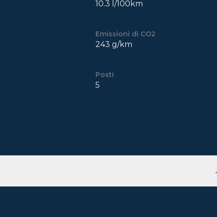
10.3 l/100km
Emissioni di CO2
243 g/km
Posti
5