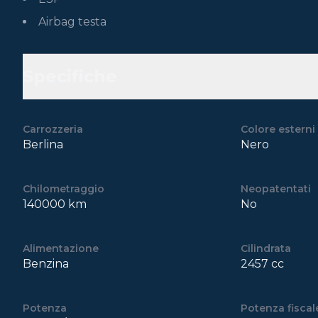
Airbag testa
Specifiche
Carrozzeria
Colore esterni
Berlina
Nero
Chilometraggio
Neopatentati
140000 km
No
Alimentazione
Cilindrata
Benzina
2457 cc
Potenza
Potenza fiscal