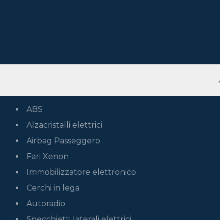
ABS
Alzacristalli elettrici
Airbag Passeggero
Fari Xenon
Immobilizzatore elettronico
Cerchi in lega
Autoradio
Specchietti laterali elettrici