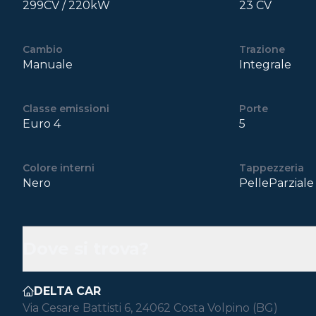
299CV / 220kW
23 CV
Cambio
Trazione
Manuale
Integrale
Classe emissioni
Porte
Euro 4
5
Colore interni
Tappezzeria
Nero
PelleParziale
Dove si trova?
DELTA CAR
Via Cesare Battisti 6, 24062 Costa Volpino (BG)