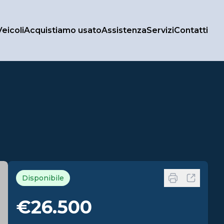
Veicoli
Acquistiamo usato
Assistenza
Servizi
Contatti
Disponibile
€26.500