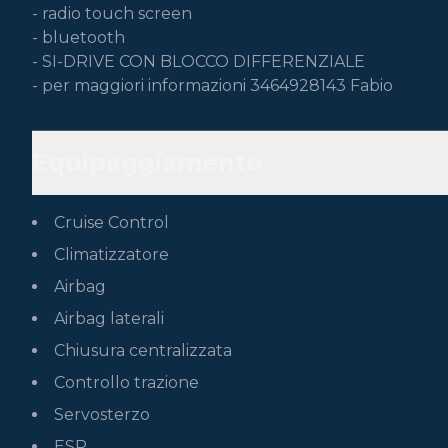
- radio touch screen 

- bluetooth

- SI-DRIVE CON BLOCCO DIFFERENZIALE

- per maggiori informazioni 3464928143 Fabio 
Equipaggiamento
Cruise Control
Climatizzatore
Airbag
Airbag laterali
Chiusura centralizzata
Controllo trazione
Servosterzo
ESP