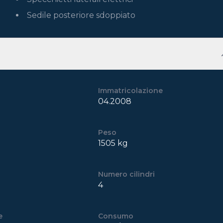
Sedile posteriore sdoppiato
Immatricolazione
04.2008
Peso
1505 kg
Numero cilindri
4
e
Consumo