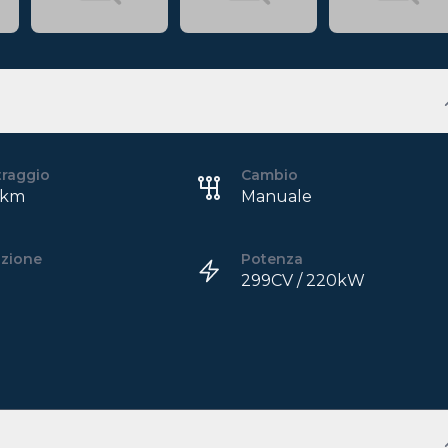
traggio
Cambio
 km
Manuale
azione
Potenza
299CV / 220kW