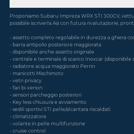
Proponiamo Subaru Impreza WRX STI 300CV, vettura uff
possibile iscriverla Asi con futura rivalutazione, pro
- assetto completo regolabile in durezza a ghiera co
- barra antipolio posteriore maggiorata

- disponibile anche assetto originale

- centrale e terminale di scarico Inoxcar (disponibile o
- radiatore acqua maggiorato Perrin

- manicotti Mischimoto

- vetri privacy

- fari bi-xenon

- sensori parcheggio posteriori

- Key less chiusura e avviamento

- sedili sportivi STI pelle/alcantara riscaldati

- climatizzatore

- volante in pelle multifunzione

- cruise control
