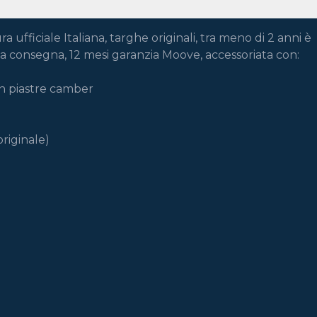
iciale Italiana, targhe originali, tra meno di 2 anni è 
nta consegna, 12 mesi garanzia Moove, accessoriata con:

n piastre camber

riginale)
