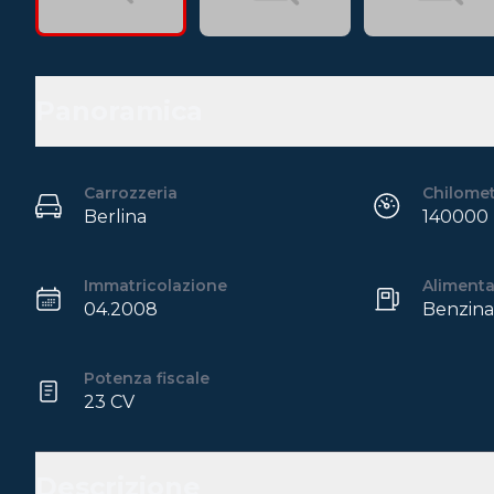
Panoramica
Carrozzeria
Chilome
Berlina
140000
Immatricolazione
Aliment
04.2008
Benzina
Potenza fiscale
23 CV
Descrizione