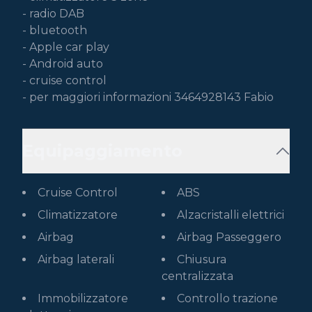
- radio DAB

- bluetooth

- Apple car play

- Android auto

- cruise control

- per maggiori informazioni 3464928143 Fabio 
Equipaggiamento
Cruise Control
ABS
Climatizzatore
Alzacristalli elettrici
Airbag
Airbag Passeggero
Airbag laterali
Chiusura
centralizzata
Immobilizzatore
Controllo trazione