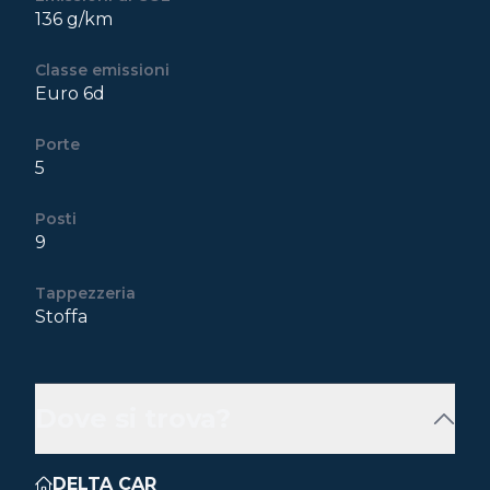
136 g/km
Classe emissioni
Euro 6d
Porte
5
Posti
9
Tappezzeria
Stoffa
Dove si trova?
DELTA CAR