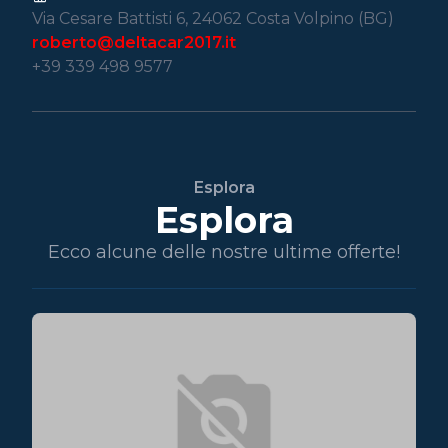
Via Cesare Battisti 6, 24062 Costa Volpino (BG)
roberto@deltacar2017.it
+39 339 498 9577
Esplora
Esplora
Ecco alcune delle nostre ultime offerte!