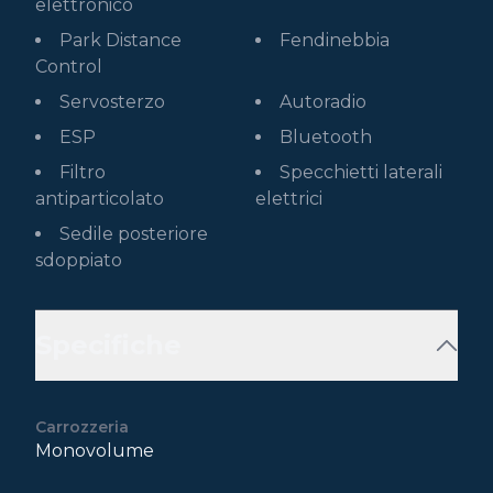
elettronico
Park Distance
Fendinebbia
Control
Servosterzo
Autoradio
ESP
Bluetooth
Filtro
Specchietti laterali
antiparticolato
elettrici
Sedile posteriore
sdoppiato
Specifiche
Carrozzeria
Monovolume