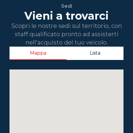
Sedi
Vieni a trovarci
Scopri le nostre sedi sul territorio, con
staff qualificato pronto ad assisterti
nell'acquisto del tuo veicolo.
Mappa
Lista