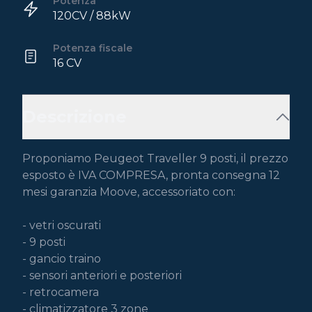
Potenza
120CV / 88kW
Potenza fiscale
16 CV
Descrizione
Proponiamo Peugeot Traveller 9 posti, il prezzo 
esposto è IVA COMPRESA, pronta consegna 12 
mesi garanzia Moove, accessoriato con:

- vetri oscurati

- 9 posti

- gancio traino

- sensori anteriori e posteriori

- retrocamera

- climatizzatore 3 zone 
