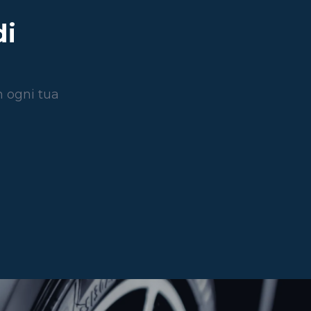
di
n ogni tua