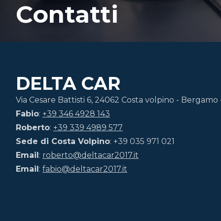
Contatti
DELTA CAR
Via Cesare Battisti 6, 24062 Costa volpino - Bergamo 
Fabio
:
+39 346 4928 143
Roberto
:
+39 339 4989 577
Sede di Costa Volpino
:
+39 035 971 021
Email
:
roberto@deltacar2017.it
Email
:
fabio@deltacar2017.it