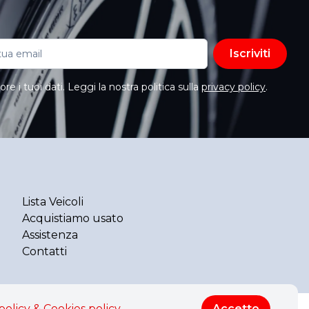
Iscriviti
e i tuoi dati. Leggi la nostra politica sulla
privacy policy
.
Lista Veicoli
Acquistiamo usato
Assistenza
Contatti
policy & Cookies policy
Accetto