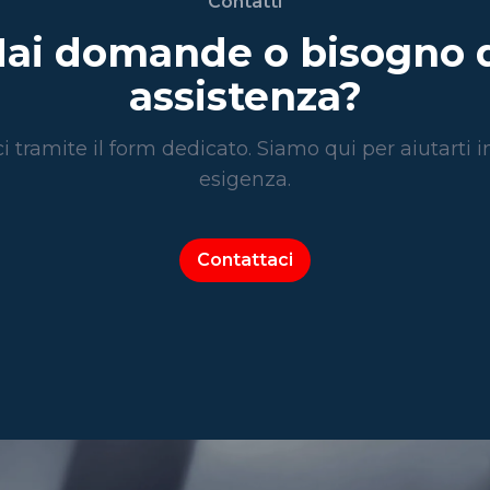
Contatti
ai domande o bisogno 
assistenza?
i tramite il form dedicato. Siamo qui per aiutarti i
esigenza.
Contattaci