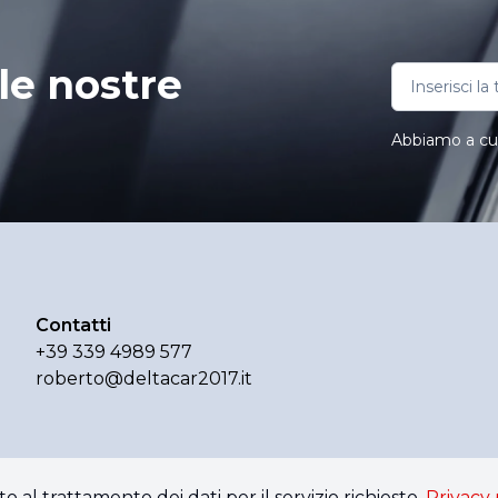
le nostre
Abbiamo a cuor
Contatti
+39 339 4989 577
roberto@deltacar2017.it
o al trattamento dei dati per il servizio richiesto.
Privacy 