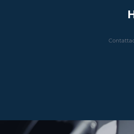
H
Contattac