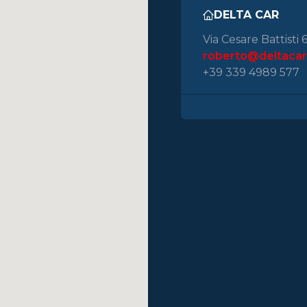
DELTA CAR
Via Cesare Battisti
roberto@deltacar2
+39 339 4989 577